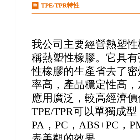
TPE/TPR特性
我公司主要經營熱塑性橡膠彈性體
稱熱塑性橡膠。它具有
性橡膠的生產省去了密
率高，產品穩定性高，
應用廣泛，較高經濟價
TPE/TPR可以單獨成
PA，PC，ABS+PC
表美觀的效果。