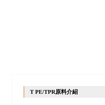
T PE/TPR原料介紹