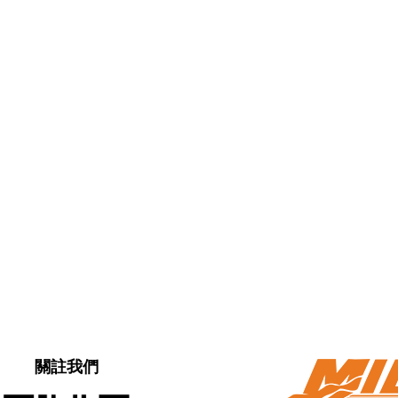

產業優勢
關註我們