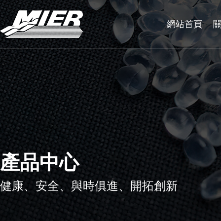
網站首頁
產品中心
健康、安全、與時俱進、開拓創新