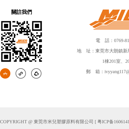
關註我們
電 話：0769-81
地 址：東莞市大朗鎮新馬
1棟201室、2
郵 箱：ivyyang117@h



COPYRIGHT @ 東莞市米兒塑膠原料有限公司
[ 粤ICP备160614