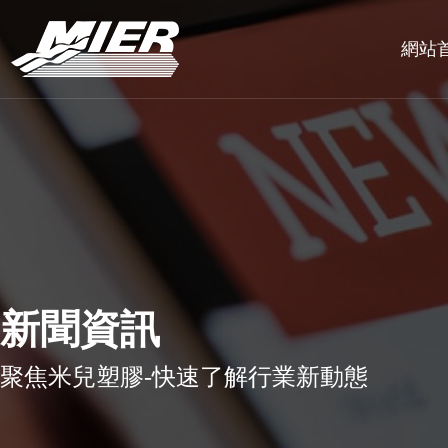
網站
新聞資訊
聚焦米兒塑膠-快速了解行業新動態